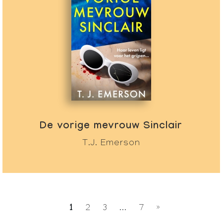
De vorige mevrouw Sinclair
T.J. Emerson
1
2
3
...
7
»