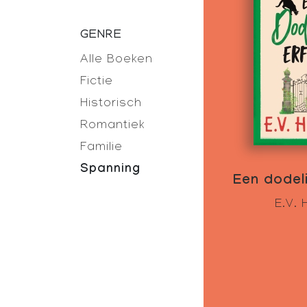
GENRE
Alle Boeken
Fictie
Historisch
Romantiek
Familie
Spanning
Een dodeli
E.V. 