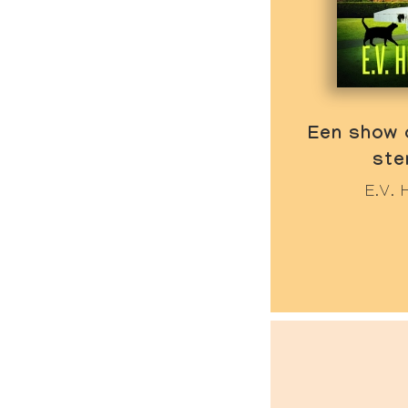
Een show 
ste
E.V. 