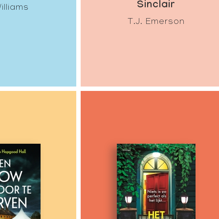
Sinclair
illiams
T.J. Emerson