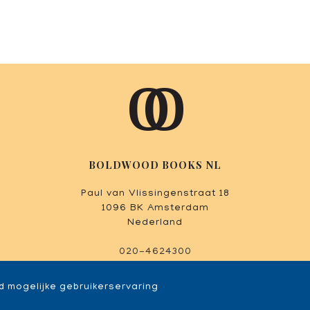
BOLDWOOD BOOKS NL
Paul van Vlissingenstraat 18
1096 BK Amsterdam
Nederland
020-4624300
d mogelijke gebruikerservaring
ight © 2024-2026 Boldwood Books NL - Alle rechten voorbehouden - Ontwerp door
Dog an