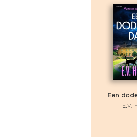
Een dode
E.V. 