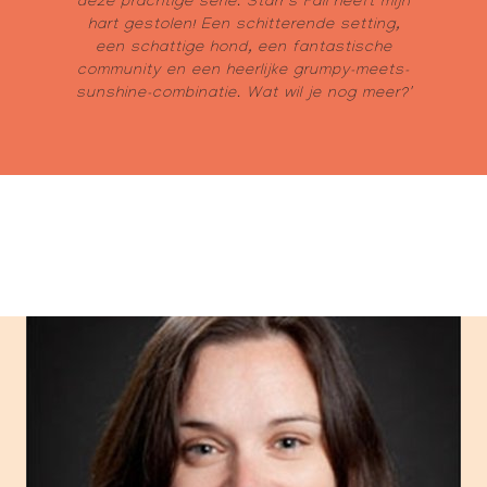
deze prachtige serie. Starr's Fall heeft mijn
hart gestolen! Een schitterende setting,
een schattige hond, een fantastische
community en een heerlijke grumpy-meets-
sunshine-combinatie. Wat wil je nog meer?'