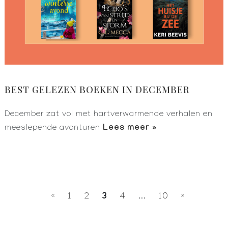
BEST GELEZEN BOEKEN IN DECEMBER
December zat vol met hartverwarmende verhalen en
Lees meer »
meeslepende avonturen
3
«
1
2
4
...
10
»