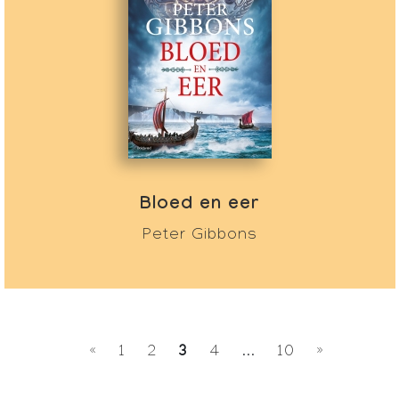
Bloed en eer
Peter Gibbons
3
«
1
2
4
...
10
»