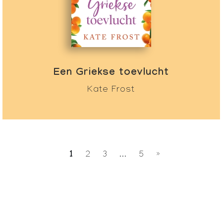
Een Griekse toevlucht
Kate Frost
1
2
3
...
5
»