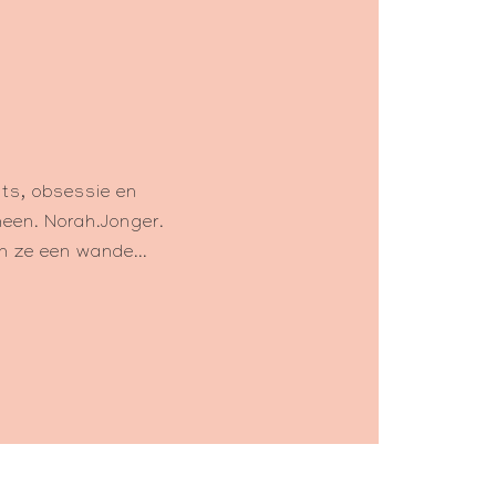
sts, obsessie en
heen. Norah.Jonger.
n ze een wande...