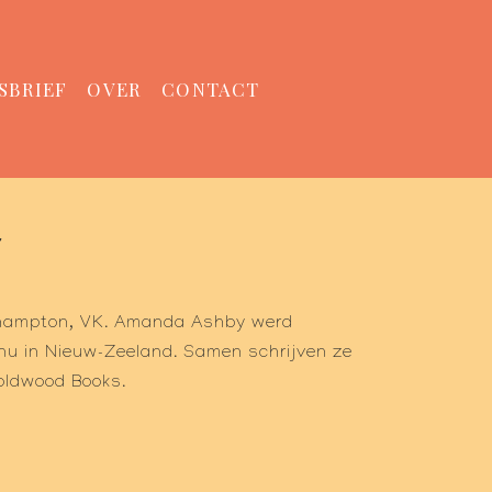
SBRIEF
OVER
CONTACT
Y
rthampton, VK. Amanda Ashby werd
nu in Nieuw-Zeeland. Samen schrijven ze
Boldwood Books.