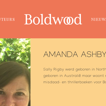
UTEURS
NIEUW
AMANDA ASHB
Sally Rigby werd geboren in No
geboren in Australië maar woont 
misdaad- en thrillerboeken voor 